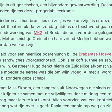
ijn in dit gezelschap, een bijzondere gewaarwording. Deso
nden tijdens deze progeriabijeenkomst.
kinderen als hun broertjes en zusjes welkom zijn, is er d
op het theaterstuk dat ze zondag tijdens de feestavond gaan 
e medewerking van
MK2
uit Breda, die ons voor deze gelege
 Met ons nichtje Christel en haar vriend Merlijn hebben we
r dan welkom zijn.
ld voor een heerlijke boerenlunch bij de
Brabantse Hoeve
xe sandwiches voorgeschoteld. Ook is er koffie, thee en s
 wijn. Gastheer Hugo denkt hierin de Zuidelijke afkomst va
nde moeder de eerste was die om wijn vroeg! Al met al word
t bijzondere gezelschap!
met Miss Skoom, een zangeres uit Noorwegen die sinds eni
ar krijgen ze samen met de vrijwilligers deze middag een ro
g maar iets te kort komt. Allen voorzien van een koptelef
nog wat tijd over is geeft Rania een mooie rap weg en zin