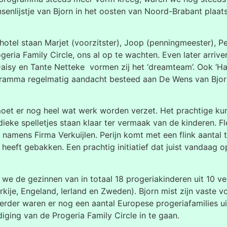
senlijstje van Bjorn in het oosten van Noord-Brabant plaa
otel staan Marjet (voorzitster), Joop (penningmeester), Pet
rogeria Family Circle, ons al op te wachten. Even later arrive
isy en Tante Netteke vormen zij het ‘dreamteam’. Ook ‘Har
gramma regelmatig aandacht besteed aan De Wens van Bjor
t er nog heel wat werk worden verzet. Het prachtige kun
ke spelletjes staan klaar ter vermaak van de kinderen. Fl
 namens Firma Verkuijlen. Perijn komt met een flink aantal
 heeft gebakken. Een prachtig initiatief dat juist vandaag
de gezinnen van in totaal 18 progeriakinderen uit 10 ver
 Turkije, Engeland, Ierland en Zweden). Bjorn mist zijn vaste
erder waren er nog een aantal Europese progeriafamilies u
iging van de Progeria Family Circle in te gaan.