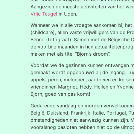
Aangezien de meeste activiteiten van het wen
Vrije Teugel
in Uden.
Wanneer we in alle vroegte aankomen bij het h
(childcare), allen vaste vrijwilligers van de P
Benno (fotograaf). Samen met de Belgische Da
de voorbije maanden in hun actualiteitenpro
maken met als titel “Bjorn’s droom”.
Voordat we de gezinnen kunnen ontvangen moe
gemaakt wordt opgebouwd bij de ingang. Ludie
appels, peren, meloenen, aardbeien en kersen
vriendinnen Margriet, Hedy, Hellen en Yvonne
Bjorn, goed van pas komt!
Gedurende vandaag en morgen verwelkomen we 
België, Duitsland, Frankrijk, Italië, Portugal,
omstandigheden niet aanwezig kunnen zijn. V
vooralsnog besloten hebben niet op de uitnod