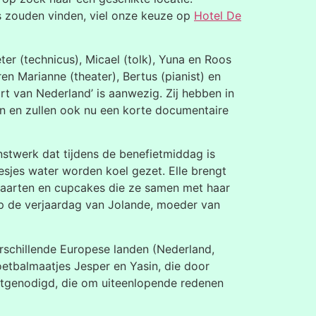
ts zouden vinden, viel onze keuze op
Hotel De
er (technicus), Micael (tolk), Yuna en Roos
ren Marianne (theater), Bertus (pianist) en
t van Nederland’ is aanwezig. Zij hebben in
n en zullen ook nu een korte documentaire
stwerk dat tijdens de benefietmiddag is
esjes water worden koel gezet. Elle brengt
 taarten en cupcakes die ze samen met haar
 op de verjaardag van Jolande, moeder van
schillende Europese landen (Nederland,
 voetbalmaatjes Jesper en Yasin, die door
itgenodigd, die om uiteenlopende redenen