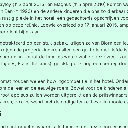
yley († 2 april 2015) en Magnus († 5 april 2010) komen wel
n Ben († 1993) en de andere kinderen die ons zo dierbaar z
n rustig plekje in het hotel een gedachtenis opschrijven v
n op deze reünie. Loewie overleed op 17 januari 2015, am
r dicht bij elkaar…
getrakteerd op een stuk gebak, krijgen ze van Bjorn een le
krijgen de progeriakinderen allen een quilt die met liefde
 per gezin, zodat de families weten wat ze deze week zoa
ugees, Frans, Italiaans), gelukkig ook nog een beroep doen 
omst houden we een bowlingcompetitie in het hotel. Onder
om de eer en de eeuwige roem. Zowel voor de kinderen als
root applaus zullen worden uitgereikt aan de prijswinnaars
n vieren, ook verwend met de nodige leuke, lieve en mooie c
5
korte introductie, waarbij alle families per gezin nog een