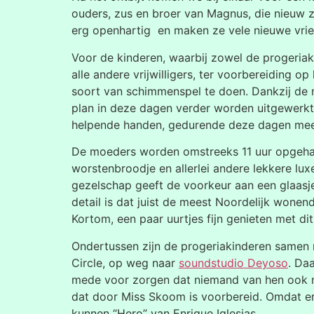
ouders, zus en broer van Magnus, die nieuw z
erg openhartig en maken ze vele nieuwe vrie
Voor de kinderen, waarbij zowel de progeria
alle andere vrijwilligers, ter voorbereiding 
soort van schimmenspel te doen. Dankzij d
plan in deze dagen verder worden uitgewerkt.
helpende handen, gedurende deze dagen mee
De moeders worden omstreeks 11 uur opgehaa
worstenbroodje en allerlei andere lekkere lu
gezelschap geeft de voorkeur aan een glaasje
detail is dat juist de meest Noordelijk wone
Kortom, een paar uurtjes fijn genieten met di
Ondertussen zijn de progeriakinderen samen 
Circle, op weg naar
soundstudio Deyoso
. Da
mede voor zorgen dat niemand van hen ook no
dat door Miss Skoom is voorbereid. Omdat er 
kunnen “Hero” van Enrique Iglesias.