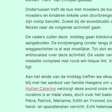
Ondertussen treft de bus met moeders de bu
moeders en kinderen enkele uren doorbrengen i
zijn volop bevolkt. Zowel bij de soundstudio a
Reizen naar de volgende activiteit gaan.
De vaders zullen deze middag gaan kleiduive
aangeboden. De konijnengang (onder langs de
weggeschoten is al wat moeilijker. Tot slot 
enthousiast over deze activiteit. De vader va
medaille compleet met rood-wit-blauw lint. 
ligt.
Aan het einde van de middag treffen we elkaa
blij met het aanbod van familie Haegens om 
Hutten Catering
verzorgt deze avond onze maa
moslims is er Halal vlees, doch over het bak
Petra, Patrick, Marianne, Edith en Yvonne) z
hand- en spandiensten verricht. Echt helemaa