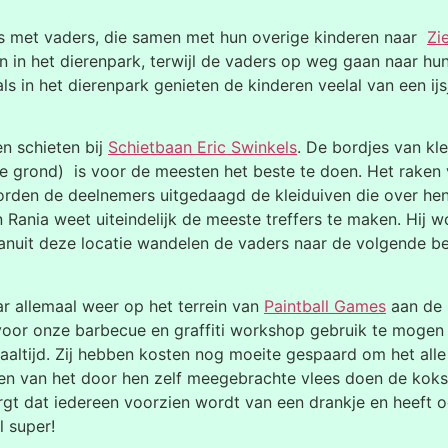
s met vaders, die samen met hun overige kinderen naar
Zi
n het dierenpark, terwijl de vaders op weg gaan naar hun a
ls in het dierenpark genieten de kinderen veelal van een ij
n schieten bij
Schietbaan Eric Swinkels
. De bordjes van kl
 grond) is voor de meesten het beste te doen. Het raken 
worden de deelnemers uitgedaagd de kleiduiven die over h
n Rania weet uiteindelijk de meeste treffers te maken. Hij
Vanuit deze locatie wandelen de vaders naar de volgende 
r allemaal weer op het terrein van
Paintball Games
aan de 
voor onze barbecue en graffiti workshop gebruik te mogen 
ltijd. Zij hebben kosten nog moeite gespaard om het alle
ken van het door hen zelf meegebrachte vlees doen de koks o
orgt dat iedereen voorzien wordt van een drankje en heeft 
l super!