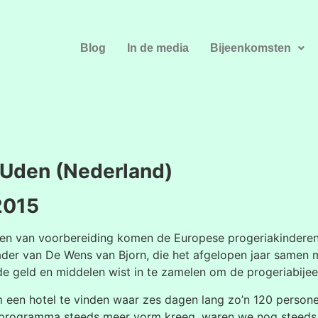
Blog
In de media
Bijeenkomsten
 Uden (Nederland)
2015
nden van voorbereiding komen de Europese progeriakinder
 kader van De Wens van Bjorn, die het afgelopen jaar samen me
 geld en middelen wist in te zamelen om de progeriabijeen
 een hotel te vinden waar zes dagen lang zo’n 120 personen
tenprogramma steeds meer vorm kreeg, waren we nog steeds 