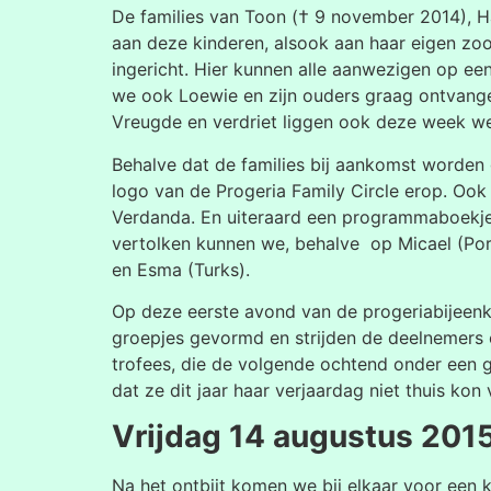
De families van Toon († 9 november 2014), Ha
aan deze kinderen, alsook aan haar eigen zoo
ingericht. Hier kunnen alle aanwezigen op ee
we ook Loewie en zijn ouders graag ontvange
Vreugde en verdriet liggen ook deze week wee
Behalve dat de families bij aankomst worden 
logo van de Progeria Family Circle erop. Ook 
Verdanda. En uiteraard een programmaboekje
vertolken kunnen we, behalve op Micael (Port
en Esma (Turks).
Op deze eerste avond van de progeriabijeenk
groepjes gevormd en strijden de deelnemers 
trofees, die de volgende ochtend onder een g
dat ze dit jaar haar verjaardag niet thuis ko
Vrijdag 14 augustus 201
Na het ontbijt komen we bij elkaar voor een 