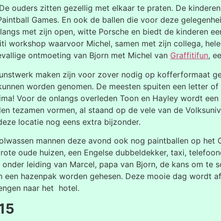
 De ouders zitten gezellig met elkaar te praten. De kinde
 Paintball Games. En ook de ballen die voor deze gelegen
 langs met zijn open, witte Porsche en biedt de kinderen ee
ffiti workshop waarvoor Michel, samen met zijn collega, he
oevallige ontmoeting van Bjorn met Michel van
Graffitifun
, e
unstwerk maken zijn voor zover nodig op kofferformaat ge
 kunnen worden genomen. De meesten spuiten een letter of
rima! Voor de onlangs overleden Toon en Hayley wordt een p
n tezamen vormen, al staand op de vele van de Volksuniver
deze locatie nog eens extra bijzonder.
volwassen mannen deze avond ook nog paintballen op het Ca
te oude huizen, een Engelse dubbeldekker, taxi, telefoonce
n onder leiding van Marcel, papa van Bjorn, de kans om te 
d in een hazenpak worden gehesen. Deze mooie dag wordt af
engen naar het hotel.
15