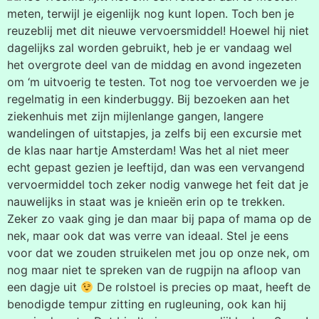
meten, terwijl je eigenlijk nog kunt lopen. Toch ben je
reuzeblij met dit nieuwe vervoersmiddel! Hoewel hij niet
dagelijks zal worden gebruikt, heb je er vandaag wel
het overgrote deel van de middag en avond ingezeten
om ‘m uitvoerig te testen. Tot nog toe vervoerden we je
regelmatig in een kinderbuggy. Bij bezoeken aan het
ziekenhuis met zijn mijlenlange gangen, langere
wandelingen of uitstapjes, ja zelfs bij een excursie met
de klas naar hartje Amsterdam! Was het al niet meer
echt gepast gezien je leeftijd, dan was een vervangend
vervoermiddel toch zeker nodig vanwege het feit dat je
nauwelijks in staat was je knieën erin op te trekken.
Zeker zo vaak ging je dan maar bij papa of mama op de
nek, maar ook dat was verre van ideaal. Stel je eens
voor dat we zouden struikelen met jou op onze nek, om
nog maar niet te spreken van de rugpijn na afloop van
een dagje uit
De rolstoel is precies op maat, heeft de
benodigde tempur zitting en rugleuning, ook kan hij