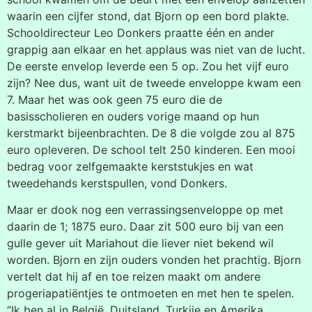
waarin een cijfer stond, dat Bjorn op een bord plakte.
Schooldirecteur Leo Donkers praatte één en ander
grappig aan elkaar en het applaus was niet van de lucht.
De eerste envelop leverde een 5 op. Zou het vijf euro
zijn? Nee dus, want uit de tweede enveloppe kwam een
7. Maar het was ook geen 75 euro die de
basisscholieren en ouders vorige maand op hun
kerstmarkt bijeenbrachten. De 8 die volgde zou al 875
euro opleveren. De school telt 250 kinderen. Een mooi
bedrag voor zelfgemaakte kerststukjes en wat
tweedehands kerstspullen, vond Donkers.
Maar er dook nog een verrassingsenveloppe op met
daarin de 1; 1875 euro. Daar zit 500 euro bij van een
gulle gever uit Mariahout die liever niet bekend wil
worden. Bjorn en zijn ouders vonden het prachtig. Bjorn
vertelt dat hij af en toe reizen maakt om andere
progeriapatiëntjes te ontmoeten en met hen te spelen.
“Ik ben al in België, Duitsland, Turkije en Amerika