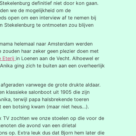
Stekelenburg definitief niet door kon gaan.
dden we de mogelijkheid om de
ds open om een interview af te nemen bij
m Stekelenburg te ontmoeten zou blijven
en mama helemaal naar Amsterdam werden
We zouden haar zeker geen plezier doen met
 Eterij
in Loenen aan de Vecht. Alhoewel er
nika ging zich te buiten aan een overheerlijk
afgeraden vanwege de grote drukte aldaar.
n klassieke salonboot uit 1905 die zijn
Anika, terwijl papa halsbrekende toeren
ot een botsing kwam (maar niet heus…).
ax TV zochten we onze stoelen op die voor de
genoten die avond van een drietal
ons op. Extra leuk dus dat Bjorn hem later die