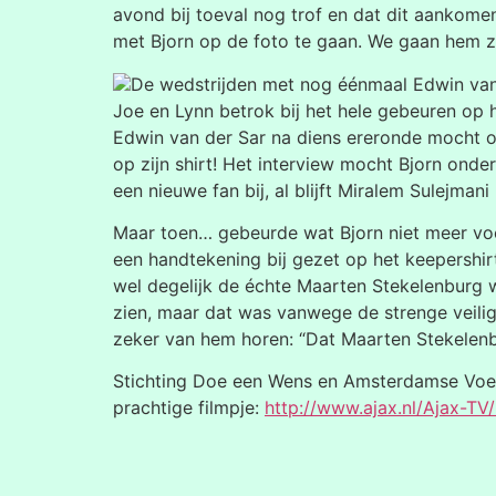
avond bij toeval nog trof en dat dit aankomen
met Bjorn op de foto te gaan. We gaan hem z
De wedstrijden met nog éénmaal Edwin van 
Joe en Lynn betrok bij het hele gebeuren op he
Edwin van der Sar na diens ereronde mocht o
op zijn shirt! Het interview mocht Bjorn ond
een nieuwe fan bij, al blijft Miralem Sulejman
Maar toen… gebeurde wat Bjorn niet meer voo
een handtekening bij gezet op het keepershirt
wel degelijk de échte Maarten Stekelenburg 
zien, maar dat was vanwege de strenge veilig
zeker van hem horen: “Dat Maarten Stekelenb
Stichting Doe een Wens en Amsterdamse Voet
prachtige filmpje:
http://www.ajax.nl/Ajax-T