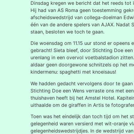
Dinsdag kregen we bericht dat het reeds tot 
Hij had van AS Roma geen toestemming gekre
afscheidswedstrijd van collega-doelman Edwi
één van de andere spelers van AJAX. Nadat S
staan, besloten we toch te gaan.
Die woensdag om 11.15 uur stond er opeens 
gebracht! Sieta bleef, door Stichting Doe ee
urenlang in een overvol voetbalstadion zitten.
aldaar geen doorgewone schnitzels op het men
kindermenu: spaghetti met knoeisaus!
We hadden gedacht vervolgens door te gaan 
Stichting Doe een Wens verraste ons met een 
thuishaven heeft bij het Amstel Hotel. Kapite
uithaalde om de giraffen in Artis te fotogra
Toen was het eindelijk dan toch tijd om het
gelegenheid waren versierd met wit-oranje vl
gelegenheidswedstrijdjes. In de wedstrijd van