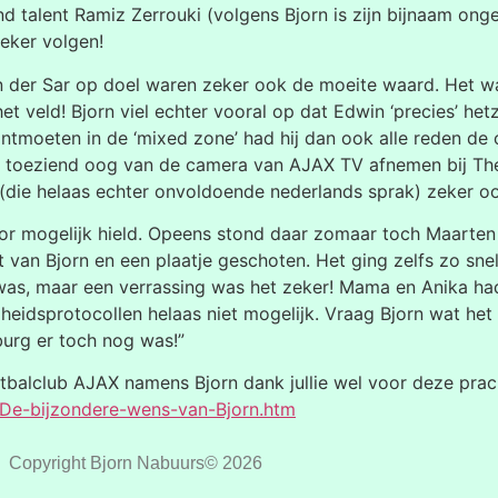
d talent Ramiz Zerrouki (volgens Bjorn is zijn bijnaam onge
eker volgen!
der Sar op doel waren zeker ook de moeite waard. Het was
t veld! Bjorn viel echter vooral op dat Edwin ‘precies’ hetze
ntmoeten in de ‘mixed zone’ had hij dan ook alle reden d
er toeziend oog van de camera van AJAX TV afnemen bij The
i (die helaas echter onvoldoende nederlands sprak) zeker ook
r mogelijk hield. Opeens stond daar zomaar toch Maarten 
 van Bjorn en een plaatje geschoten. Het ging zelfs zo sne
was, maar een verrassing was het zeker! Mama en Anika had
heidsprotocollen helaas niet mogelijk. Vraag Bjorn wat het
urg er toch nog was!”
balclub AJAX namens Bjorn dank jullie wel voor deze prac
V/De-bijzondere-wens-van-Bjorn.htm
Copyright Bjorn Nabuurs© 2026