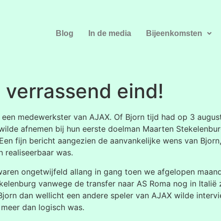
Blog
In de media
Bijeenkomsten
verrassend eind!
en medewerkster van AJAX. Of Bjorn tijd had op 3 august
wilde afnemen bij hun eerste doelman Maarten Stekelenbur
en fijn bericht aangezien de aanvankelijke wens van Bjorn,
ch realiseerbaar was.
waren ongetwijfeld allang in gang toen we afgelopen maan
elenburg vanwege de transfer naar AS Roma nog in Italië 
Bjorn dan wellicht een andere speler van AJAX wilde inter
t meer dan logisch was.