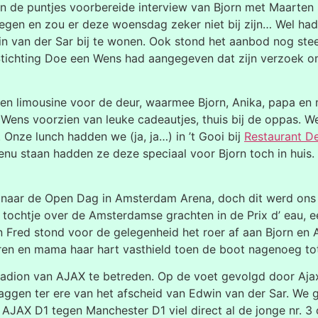
in de puntjes voorbereide interview van Bjorn met Maarten 
gen en zou er deze woensdag zeker niet bij zijn… Wel ha
n van der Sar bij te wonen. Ook stond het aanbod nog stee
tichting Doe een Wens had aangegeven dat zijn verzoek o
een limousine voor de deur, waarmee Bjorn, Anika, papa 
n Wens voorzien van leuke cadeautjes, thuis bij de oppas. 
 Onze lunch hadden we (ja, ja…) in ’t Gooi bij
Restaurant De
u staan hadden ze deze speciaal voor Bjorn toch in huis. A
naar de Open Dag in Amsterdam Arena, doch dit werd ons 
tochtje over de Amsterdamse grachten in de Prix d’ eau, ee
in Fred stond voor de gelegenheid het roer af aan Bjorn en 
feren en mama haar hart vasthield toen de boot nagenoeg t
 stadion van AJAX te betreden. Op de voet gevolgd door Aj
aggen ter ere van het afscheid van Edwin van der Sar. We 
 AJAX D1 tegen Manchester D1 viel direct al de jonge nr. 3 